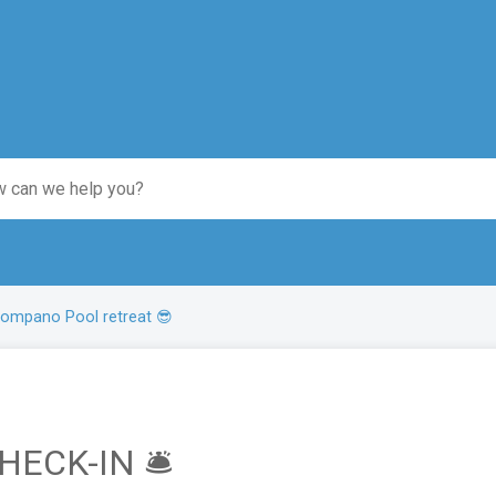
ompano Pool retreat 😎
HECK-IN 🛎️